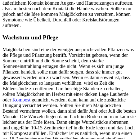
äußerlichem Kontakt können Augen- und Hautreizungen auftreten,
also am besten nach dem Kontakt die Hände waschen. Sollte man
jedoch auf die Idee kommen Maiglöckchen zu verzehren, können
Symptome wie Übelkeit, Durchfall oder Kreislaufstörungen
auftreten.
Wachstum und Pflege
Maiglöckchen sind eine der weniger anspruchsvollen Pflanzen was
die Pflege und Pflanzung betrifft. Vorsicht ist geboten, wenn der
Sommer eintrifft und die Sonne scheint, denn starke
Sonneneinstrahlung ertragen die nicht. Wenn es sich um junge
Pflanzen handelt, sollte man dafür sorgen, dass sie immer gut
gewässert werden um zu wachsen. Wenn es dann soweit ist, dass
die Maiglöckchen so langsam verblühen, wird es Zeit die
Blütenstände zu entfernen. Um buschige Stauden zu erhalten,
sollten Maiglöckchen im Herbst mit einer dicken Lage Lauberde
oder
Kompost
gemulcht werden, dann kann auf die zusätzliche
Düngung verzichtet werden. Sollten Sie ihren Maiglöckchen
Bestand vermehren wollen, dann sind dafür Juni oder Juli die besten
Monate. Die Wurzeln liegen dann flach im Boden und man kann sie
leichter aus der Erde lösen. Dann einige Wurzelstücke abtrennen
und ungefähr 10-15 Zentimeter tief in die Erde legen und das Loch
mit Kompost auffüllen. Einfacher ist es natürlich, wenn man einen
ca. 15 Zentimeter großen Wurzelballen abtrennt und einpflanzt,